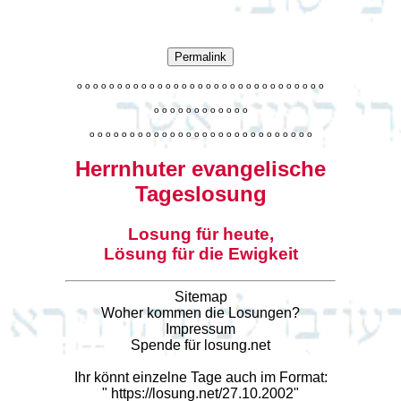
Permalink
o
o
o
o
o
o
o
o
o
o
o
o
o
o
o
o
o
o
o
o
o
o
o
o
o
o
o
o
o
o
o
o
o
o
o
o
o
o
o
o
o
o
o
o
o
o
o
o
o
o
o
o
o
o
o
o
o
o
o
o
o
o
o
o
o
o
o
o
o
o
o
Herrnhuter evangelische
Tageslosung
Losung für heute,
Lösung für die Ewigkeit
Sitemap
Woher kommen die Losungen?
Impressum
Spende für losung.net
Ihr könnt einzelne Tage auch im Format:
"
https://losung.net/27.10.2002
"