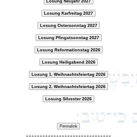
Losung Neujahr 2027
Losung Karfreitag 2027
Losung Ostersonntag 2027
Losung Pfingstsonntag 2027
Losung Reformationstag 2026
Losung Heiligabend 2026
Losung 1. Weihnachtsfeiertag 2026
Losung 2. Weihnachtsfeiertag 2026
Losung Silvester 2026
Permalink
o
o
o
o
o
o
o
o
o
o
o
o
o
o
o
o
o
o
o
o
o
o
o
o
o
o
o
o
o
o
o