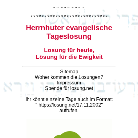
o
o
o
o
o
o
o
o
o
o
o
o
o
o
o
o
o
o
o
o
o
o
o
o
o
o
o
o
o
o
o
o
o
o
o
o
o
o
o
o
Herrnhuter evangelische
Tageslosung
Losung für heute,
Lösung für die Ewigkeit
Sitemap
Woher kommen die Losungen?
Impressum
Spende für losung.net
Ihr könnt einzelne Tage auch im Format:
"
https://losung.net/17.11.2002
"
aufrufen.