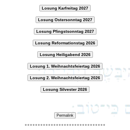
Losung Karfreitag 2027
Losung Ostersonntag 2027
Losung Pfingstsonntag 2027
Losung Reformationstag 2026
Losung Heiligabend 2026
Losung 1. Weihnachtsfeiertag 2026
Losung 2. Weihnachtsfeiertag 2026
Losung Silvester 2026
Permalink
o
o
o
o
o
o
o
o
o
o
o
o
o
o
o
o
o
o
o
o
o
o
o
o
o
o
o
o
o
o
o