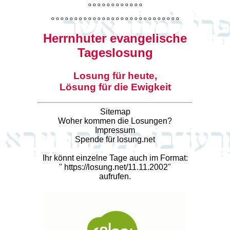
o
o
o
o
o
o
o
o
o
o
o
o
o
o
o
o
o
o
o
o
o
o
o
o
o
o
o
o
o
o
o
o
o
o
o
o
o
o
o
o
Herrnhuter evangelische
Tageslosung
Losung für heute,
Lösung für die Ewigkeit
Sitemap
Woher kommen die Losungen?
Impressum
Spende für losung.net
Ihr könnt einzelne Tage auch im Format:
"
https://losung.net/11.11.2002
"
aufrufen.