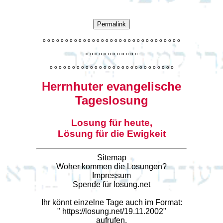
Permalink
o
o
o
o
o
o
o
o
o
o
o
o
o
o
o
o
o
o
o
o
o
o
o
o
o
o
o
o
o
o
o
o
o
o
o
o
o
o
o
o
o
o
o
o
o
o
o
o
o
o
o
o
o
o
o
o
o
o
o
o
o
o
o
o
o
o
o
o
o
o
o
Herrnhuter evangelische
Tageslosung
Losung für heute,
Lösung für die Ewigkeit
Sitemap
Woher kommen die Losungen?
Impressum
Spende für losung.net
Ihr könnt einzelne Tage auch im Format:
"
https://losung.net/19.11.2002
"
aufrufen.