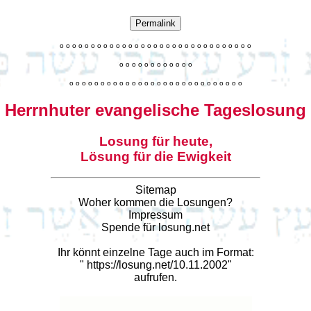
Permalink
o
o
o
o
o
o
o
o
o
o
o
o
o
o
o
o
o
o
o
o
o
o
o
o
o
o
o
o
o
o
o
o
o
o
o
o
o
o
o
o
o
o
o
o
o
o
o
o
o
o
o
o
o
o
o
o
o
o
o
o
o
o
o
o
o
o
o
o
o
o
o
Herrnhuter evangelische Tageslosung
Losung für heute,
Lösung für die Ewigkeit
Sitemap
Woher kommen die Losungen?
Impressum
Spende für losung.net
Ihr könnt einzelne Tage auch im Format:
"
https://losung.net/10.11.2002
"
aufrufen.