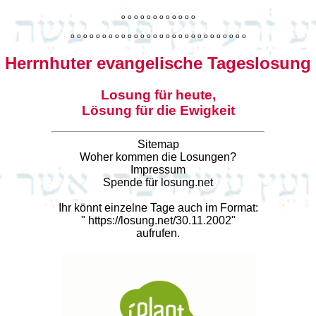
o
o
o
o
o
o
o
o
o
o
o
o
o
o
o
o
o
o
o
o
o
o
o
o
o
o
o
o
o
o
o
o
o
o
o
o
o
o
o
o
Herrnhuter evangelische Tageslosung
Losung für heute,
Lösung für die Ewigkeit
Sitemap
Woher kommen die Losungen?
Impressum
Spende für losung.net
Ihr könnt einzelne Tage auch im Format:
"
https://losung.net/30.11.2002
"
aufrufen.