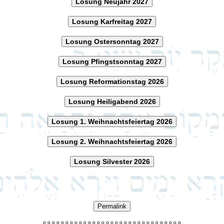
Losung Neujahr 2027
Losung Karfreitag 2027
Losung Ostersonntag 2027
Losung Pfingstsonntag 2027
Losung Reformationstag 2026
Losung Heiligabend 2026
Losung 1. Weihnachtsfeiertag 2026
Losung 2. Weihnachtsfeiertag 2026
Losung Silvester 2026
Permalink
o
o
o
o
o
o
o
o
o
o
o
o
o
o
o
o
o
o
o
o
o
o
o
o
o
o
o
o
o
o
o