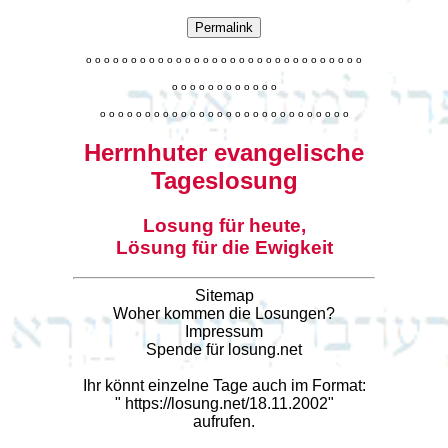
Permalink
o
o
o
o
o
o
o
o
o
o
o
o
o
o
o
o
o
o
o
o
o
o
o
o
o
o
o
o
o
o
o
o
o
o
o
o
o
o
o
o
o
o
o
o
o
o
o
o
o
o
o
o
o
o
o
o
o
o
o
o
o
o
o
o
o
o
o
o
o
o
o
Herrnhuter evangelische
Tageslosung
Losung für heute,
Lösung für die Ewigkeit
Sitemap
Woher kommen die Losungen?
Impressum
Spende für losung.net
Ihr könnt einzelne Tage auch im Format:
"
https://losung.net/18.11.2002
"
aufrufen.