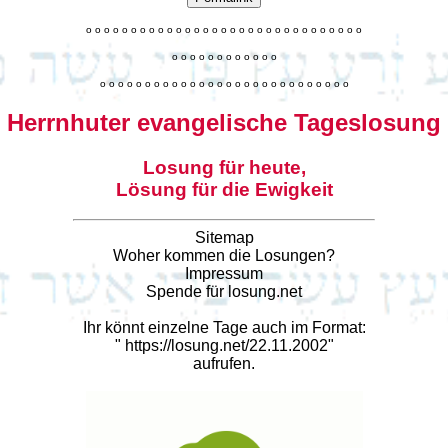
o
o
o
o
o
o
o
o
o
o
o
o
o
o
o
o
o
o
o
o
o
o
o
o
o
o
o
o
o
o
o
o
o
o
o
o
o
o
o
o
o
o
o
o
o
o
o
o
o
o
o
o
o
o
o
o
o
o
o
o
o
o
o
o
o
o
o
o
o
o
o
Herrnhuter evangelische Tageslosung
Losung für heute,
Lösung für die Ewigkeit
Sitemap
Woher kommen die Losungen?
Impressum
Spende für losung.net
Ihr könnt einzelne Tage auch im Format:
"
https://losung.net/22.11.2002
"
aufrufen.