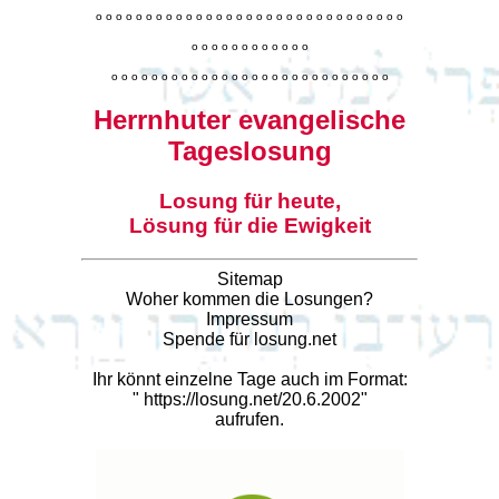
o
o
o
o
o
o
o
o
o
o
o
o
o
o
o
o
o
o
o
o
o
o
o
o
o
o
o
o
o
o
o
o
o
o
o
o
o
o
o
o
o
o
o
o
o
o
o
o
o
o
o
o
o
o
o
o
o
o
o
o
o
o
o
o
o
o
o
o
o
o
o
Herrnhuter evangelische
Tageslosung
Losung für heute,
Lösung für die Ewigkeit
Sitemap
Woher kommen die Losungen?
Impressum
Spende für losung.net
Ihr könnt einzelne Tage auch im Format:
"
https://losung.net/20.6.2002
"
aufrufen.