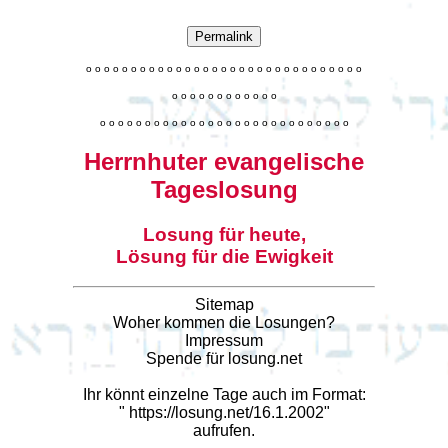
Permalink
o
o
o
o
o
o
o
o
o
o
o
o
o
o
o
o
o
o
o
o
o
o
o
o
o
o
o
o
o
o
o
o
o
o
o
o
o
o
o
o
o
o
o
o
o
o
o
o
o
o
o
o
o
o
o
o
o
o
o
o
o
o
o
o
o
o
o
o
o
o
o
Herrnhuter evangelische
Tageslosung
Losung für heute,
Lösung für die Ewigkeit
Sitemap
Woher kommen die Losungen?
Impressum
Spende für losung.net
Ihr könnt einzelne Tage auch im Format:
"
https://losung.net/16.1.2002
"
aufrufen.