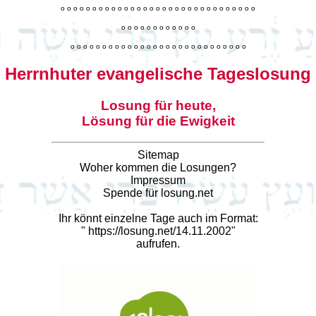
o
o
o
o
o
o
o
o
o
o
o
o
o
o
o
o
o
o
o
o
o
o
o
o
o
o
o
o
o
o
o
o
o
o
o
o
o
o
o
o
o
o
o
o
o
o
o
o
o
o
o
o
o
o
o
o
o
o
o
o
o
o
o
o
o
o
o
o
o
o
o
Herrnhuter evangelische Tageslosung
Losung für heute,
Lösung für die Ewigkeit
Sitemap
Woher kommen die Losungen?
Impressum
Spende für losung.net
Ihr könnt einzelne Tage auch im Format:
"
https://losung.net/14.11.2002
"
aufrufen.