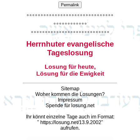
Permalink
o
o
o
o
o
o
o
o
o
o
o
o
o
o
o
o
o
o
o
o
o
o
o
o
o
o
o
o
o
o
o
o
o
o
o
o
o
o
o
o
o
o
o
o
o
o
o
o
o
o
o
o
o
o
o
o
o
o
o
o
o
o
o
o
o
o
o
o
o
o
o
Herrnhuter evangelische
Tageslosung
Losung für heute,
Lösung für die Ewigkeit
Sitemap
Woher kommen die Losungen?
Impressum
Spende für losung.net
Ihr könnt einzelne Tage auch im Format:
"
https://losung.net/13.9.2002
"
aufrufen.