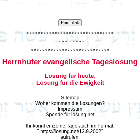
Permalink
o
o
o
o
o
o
o
o
o
o
o
o
o
o
o
o
o
o
o
o
o
o
o
o
o
o
o
o
o
o
o
o
o
o
o
o
o
o
o
o
o
o
o
o
o
o
o
o
o
o
o
o
o
o
o
o
o
o
o
o
o
o
o
o
o
o
o
o
o
o
o
Herrnhuter evangelische Tageslosung
Losung für heute,
Lösung für die Ewigkeit
Sitemap
Woher kommen die Losungen?
Impressum
Spende für losung.net
Ihr könnt einzelne Tage auch im Format:
"
https://losung.net/12.9.2002
"
aufrufen.