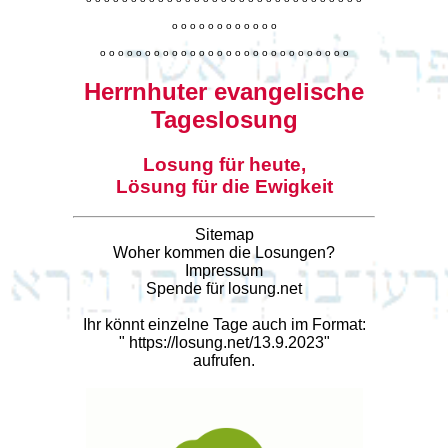
o
o
o
o
o
o
o
o
o
o
o
o
o
o
o
o
o
o
o
o
o
o
o
o
o
o
o
o
o
o
o
o
o
o
o
o
o
o
o
o
Herrnhuter evangelische
Tageslosung
Losung für heute,
Lösung für die Ewigkeit
Sitemap
Woher kommen die Losungen?
Impressum
Spende für losung.net
Ihr könnt einzelne Tage auch im Format:
"
https://losung.net/13.9.2023
"
aufrufen.