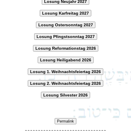
Losung Neujahr 2027
Losung Karfreitag 2027
Losung Ostersonntag 2027
Losung Pfingstsonntag 2027
Losung Reformationstag 2026
Losung Heiligabend 2026
Losung 1. Weihnachtsfeiertag 2026
Losung 2. Weihnachtsfeiertag 2026
Losung Silvester 2026
Permalink
o
o
o
o
o
o
o
o
o
o
o
o
o
o
o
o
o
o
o
o
o
o
o
o
o
o
o
o
o
o
o