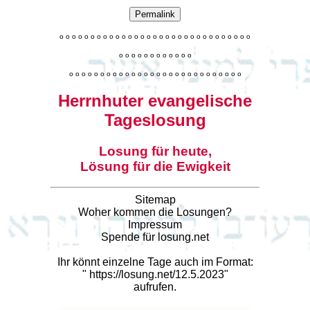
Permalink
o
o
o
o
o
o
o
o
o
o
o
o
o
o
o
o
o
o
o
o
o
o
o
o
o
o
o
o
o
o
o
o
o
o
o
o
o
o
o
o
o
o
o
o
o
o
o
o
o
o
o
o
o
o
o
o
o
o
o
o
o
o
o
o
o
o
o
o
o
o
o
Herrnhuter evangelische
Tageslosung
Losung für heute,
Lösung für die Ewigkeit
Sitemap
Woher kommen die Losungen?
Impressum
Spende für losung.net
Ihr könnt einzelne Tage auch im Format:
"
https://losung.net/12.5.2023
"
aufrufen.