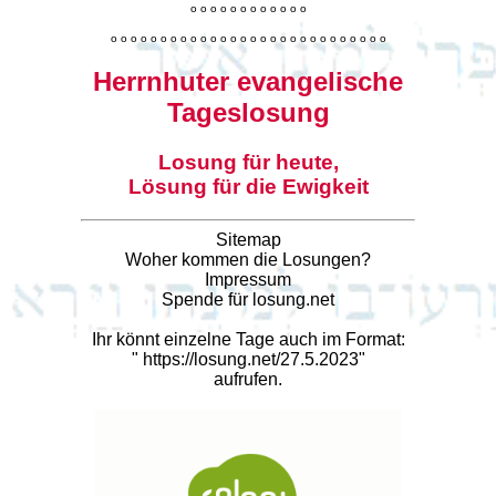
o
o
o
o
o
o
o
o
o
o
o
o
o
o
o
o
o
o
o
o
o
o
o
o
o
o
o
o
o
o
o
o
o
o
o
o
o
o
o
o
Herrnhuter evangelische
Tageslosung
Losung für heute,
Lösung für die Ewigkeit
Sitemap
Woher kommen die Losungen?
Impressum
Spende für losung.net
Ihr könnt einzelne Tage auch im Format:
"
https://losung.net/27.5.2023
"
aufrufen.