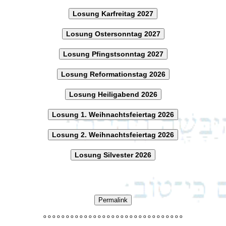
Losung Karfreitag 2027
Losung Ostersonntag 2027
Losung Pfingstsonntag 2027
Losung Reformationstag 2026
Losung Heiligabend 2026
Losung 1. Weihnachtsfeiertag 2026
Losung 2. Weihnachtsfeiertag 2026
Losung Silvester 2026
Permalink
o
o
o
o
o
o
o
o
o
o
o
o
o
o
o
o
o
o
o
o
o
o
o
o
o
o
o
o
o
o
o