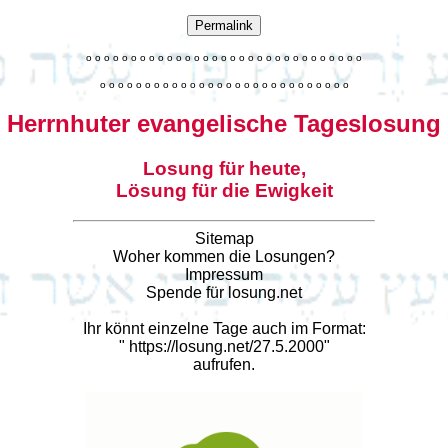
Permalink
o
o
o
o
o
o
o
o
o
o
o
o
o
o
o
o
o
o
o
o
o
o
o
o
o
o
o
o
o
o
o
o
o
o
o
o
o
o
o
o
o
o
o
o
o
o
o
o
o
o
o
o
o
o
o
o
o
o
o
Herrnhuter evangelische Tageslosung
Losung für heute,
Lösung für die Ewigkeit
Sitemap
Woher kommen die Losungen?
Impressum
Spende für losung.net
Ihr könnt einzelne Tage auch im Format:
"
https://losung.net/27.5.2000
"
aufrufen.