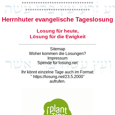
o
o
o
o
o
o
o
o
o
o
o
o
o
o
o
o
o
o
o
o
o
o
o
o
o
o
o
o
o
o
o
o
o
o
o
o
o
o
o
o
o
o
o
o
o
o
o
o
o
o
o
o
o
o
o
o
o
o
o
Herrnhuter evangelische Tageslosung
Losung für heute,
Lösung für die Ewigkeit
Sitemap
Woher kommen die Losungen?
Impressum
Spende für losung.net
Ihr könnt einzelne Tage auch im Format:
"
https://losung.net/23.5.2000
"
aufrufen.