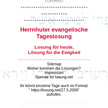
o
o
o
o
o
o
o
o
o
o
o
o
o
o
o
o
o
o
o
o
o
o
o
o
o
o
o
o
o
o
o
o
o
o
o
o
o
o
o
o
o
o
o
o
o
o
o
o
o
o
o
o
o
o
o
o
o
o
o
o
o
o
o
o
o
o
o
o
o
o
o
Herrnhuter evangelische
Tageslosung
Losung für heute,
Lösung für die Ewigkeit
Sitemap
Woher kommen die Losungen?
Impressum
Spende für losung.net
Ihr könnt einzelne Tage auch im Format:
"
https://losung.net/27.5.2009
"
aufrufen.