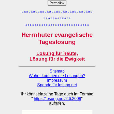
Permalink
o
o
o
o
o
o
o
o
o
o
o
o
o
o
o
o
o
o
o
o
o
o
o
o
o
o
o
o
o
o
o
o
o
o
o
o
o
o
o
o
o
o
o
o
o
o
o
o
o
o
o
o
o
o
o
o
o
o
o
o
o
o
o
o
o
o
o
o
o
o
o
Herrnhuter evangelische
Tageslosung
Losung für heute,
Lösung für die Ewigkeit
Sitemap
Woher kommen die Losungen?
Impressum
Spende für losung.net
Ihr könnt einzelne Tage auch im Format:
"
https://losung.net/2.6.2009
"
aufrufen.