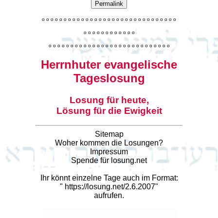
Permalink
o
o
o
o
o
o
o
o
o
o
o
o
o
o
o
o
o
o
o
o
o
o
o
o
o
o
o
o
o
o
o
o
o
o
o
o
o
o
o
o
o
o
o
o
o
o
o
o
o
o
o
o
o
o
o
o
o
o
o
o
o
o
o
o
o
o
o
o
o
o
o
Herrnhuter evangelische
Tageslosung
Losung für heute,
Lösung für die Ewigkeit
Sitemap
Woher kommen die Losungen?
Impressum
Spende für losung.net
Ihr könnt einzelne Tage auch im Format:
"
https://losung.net/2.6.2007
"
aufrufen.