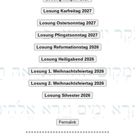
Losung Karfreitag 2027
Losung Ostersonntag 2027
Losung Pfingstsonntag 2027
Losung Reformationstag 2026
Losung Heiligabend 2026
Losung 1. Weihnachtsfeiertag 2026
Losung 2. Weihnachtsfeiertag 2026
Losung Silvester 2026
Permalink
o
o
o
o
o
o
o
o
o
o
o
o
o
o
o
o
o
o
o
o
o
o
o
o
o
o
o
o
o
o
o