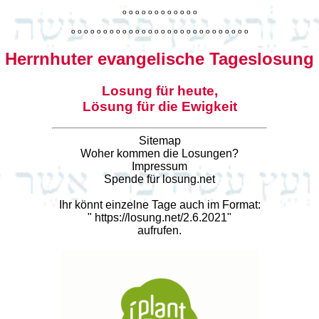
o
o
o
o
o
o
o
o
o
o
o
o
o
o
o
o
o
o
o
o
o
o
o
o
o
o
o
o
o
o
o
o
o
o
o
o
o
o
o
o
Herrnhuter evangelische Tageslosung
Losung für heute,
Lösung für die Ewigkeit
Sitemap
Woher kommen die Losungen?
Impressum
Spende für losung.net
Ihr könnt einzelne Tage auch im Format:
"
https://losung.net/2.6.2021
"
aufrufen.