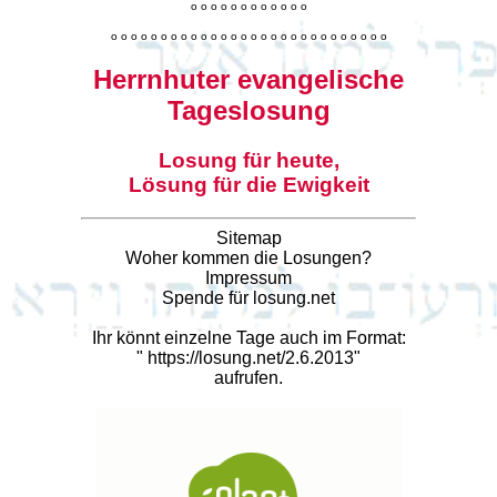
o
o
o
o
o
o
o
o
o
o
o
o
o
o
o
o
o
o
o
o
o
o
o
o
o
o
o
o
o
o
o
o
o
o
o
o
o
o
o
o
Herrnhuter evangelische
Tageslosung
Losung für heute,
Lösung für die Ewigkeit
Sitemap
Woher kommen die Losungen?
Impressum
Spende für losung.net
Ihr könnt einzelne Tage auch im Format:
"
https://losung.net/2.6.2013
"
aufrufen.