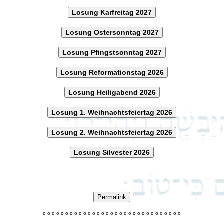
Losung Karfreitag 2027
Losung Ostersonntag 2027
Losung Pfingstsonntag 2027
Losung Reformationstag 2026
Losung Heiligabend 2026
Losung 1. Weihnachtsfeiertag 2026
Losung 2. Weihnachtsfeiertag 2026
Losung Silvester 2026
Permalink
o
o
o
o
o
o
o
o
o
o
o
o
o
o
o
o
o
o
o
o
o
o
o
o
o
o
o
o
o
o
o