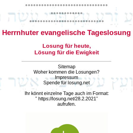
o
o
o
o
o
o
o
o
o
o
o
o
o
o
o
o
o
o
o
o
o
o
o
o
o
o
o
o
o
o
o
o
o
o
o
o
o
o
o
o
o
o
o
o
o
o
o
o
o
o
o
o
o
o
o
o
o
o
o
o
o
o
o
o
o
o
o
o
o
o
o
Herrnhuter evangelische Tageslosung
Losung für heute,
Lösung für die Ewigkeit
Sitemap
Woher kommen die Losungen?
Impressum
Spende für losung.net
Ihr könnt einzelne Tage auch im Format:
"
https://losung.net/28.2.2021
"
aufrufen.