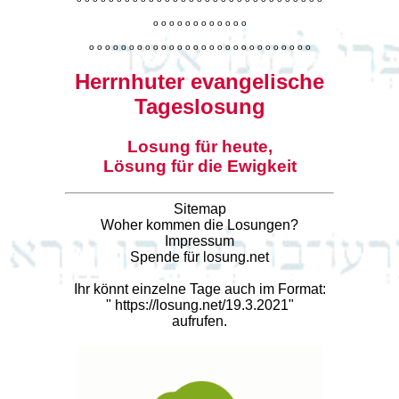
o
o
o
o
o
o
o
o
o
o
o
o
o
o
o
o
o
o
o
o
o
o
o
o
o
o
o
o
o
o
o
o
o
o
o
o
o
o
o
o
Herrnhuter evangelische
Tageslosung
Losung für heute,
Lösung für die Ewigkeit
Sitemap
Woher kommen die Losungen?
Impressum
Spende für losung.net
Ihr könnt einzelne Tage auch im Format:
"
https://losung.net/19.3.2021
"
aufrufen.