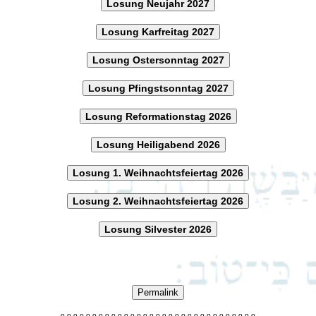
Losung Neujahr 2027
Losung Karfreitag 2027
Losung Ostersonntag 2027
Losung Pfingstsonntag 2027
Losung Reformationstag 2026
Losung Heiligabend 2026
Losung 1. Weihnachtsfeiertag 2026
Losung 2. Weihnachtsfeiertag 2026
Losung Silvester 2026
Permalink
o
o
o
o
o
o
o
o
o
o
o
o
o
o
o
o
o
o
o
o
o
o
o
o
o
o
o
o
o
o
o