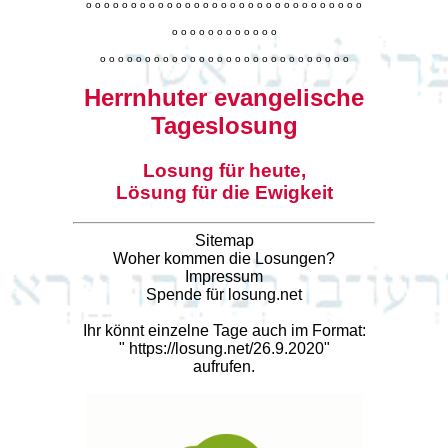
o
o
o
o
o
o
o
o
o
o
o
o
o
o
o
o
o
o
o
o
o
o
o
o
o
o
o
o
o
o
o
o
o
o
o
o
o
o
o
o
o
o
o
o
o
o
o
o
o
o
o
o
o
o
o
o
o
o
o
o
o
o
o
o
o
o
o
o
o
o
o
Herrnhuter evangelische
Tageslosung
Losung für heute,
Lösung für die Ewigkeit
Sitemap
Woher kommen die Losungen?
Impressum
Spende für losung.net
Ihr könnt einzelne Tage auch im Format:
"
https://losung.net/26.9.2020
"
aufrufen.