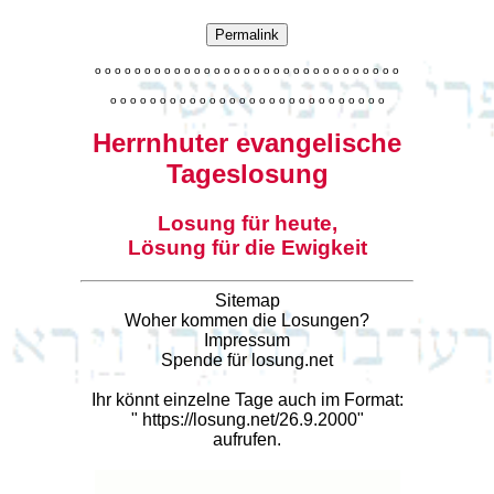
Permalink
o
o
o
o
o
o
o
o
o
o
o
o
o
o
o
o
o
o
o
o
o
o
o
o
o
o
o
o
o
o
o
o
o
o
o
o
o
o
o
o
o
o
o
o
o
o
o
o
o
o
o
o
o
o
o
o
o
o
o
Herrnhuter evangelische
Tageslosung
Losung für heute,
Lösung für die Ewigkeit
Sitemap
Woher kommen die Losungen?
Impressum
Spende für losung.net
Ihr könnt einzelne Tage auch im Format:
"
https://losung.net/26.9.2000
"
aufrufen.