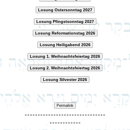
Losung Ostersonntag 2027
Losung Pfingstsonntag 2027
Losung Reformationstag 2026
Losung Heiligabend 2026
Losung 1. Weihnachtsfeiertag 2026
Losung 2. Weihnachtsfeiertag 2026
Losung Silvester 2026
Permalink
o
o
o
o
o
o
o
o
o
o
o
o
o
o
o
o
o
o
o
o
o
o
o
o
o
o
o
o
o
o
o
o
o
o
o
o
o
o
o
o
o
o
o