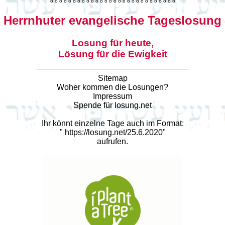
o
o
o
o
o
o
o
o
o
o
o
o
o
o
o
o
o
o
o
o
o
o
o
o
o
o
o
o
Herrnhuter evangelische Tageslosung
Losung für heute,
Lösung für die Ewigkeit
Sitemap
Woher kommen die Losungen?
Impressum
Spende für losung.net
Ihr könnt einzelne Tage auch im Format:
"
https://losung.net/25.6.2020
"
aufrufen.