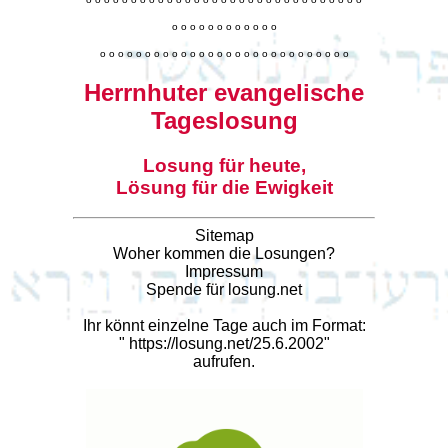
o
o
o
o
o
o
o
o
o
o
o
o
o
o
o
o
o
o
o
o
o
o
o
o
o
o
o
o
o
o
o
o
o
o
o
o
o
o
o
o
Herrnhuter evangelische
Tageslosung
Losung für heute,
Lösung für die Ewigkeit
Sitemap
Woher kommen die Losungen?
Impressum
Spende für losung.net
Ihr könnt einzelne Tage auch im Format:
"
https://losung.net/25.6.2002
"
aufrufen.