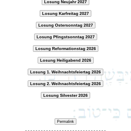
Losung Neujahr 2027
Losung Karfreitag 2027
Losung Ostersonntag 2027
Losung Pfingstsonntag 2027
Losung Reformationstag 2026
Losung Heiligabend 2026
Losung 1. Weihnachtsfeiertag 2026
Losung 2. Weihnachtsfeiertag 2026
Losung Silvester 2026
Permalink
o
o
o
o
o
o
o
o
o
o
o
o
o
o
o
o
o
o
o
o
o
o
o
o
o
o
o
o
o
o
o