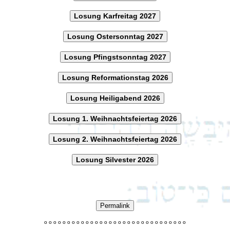
Losung Karfreitag 2027
Losung Ostersonntag 2027
Losung Pfingstsonntag 2027
Losung Reformationstag 2026
Losung Heiligabend 2026
Losung 1. Weihnachtsfeiertag 2026
Losung 2. Weihnachtsfeiertag 2026
Losung Silvester 2026
Permalink
o
o
o
o
o
o
o
o
o
o
o
o
o
o
o
o
o
o
o
o
o
o
o
o
o
o
o
o
o
o
o