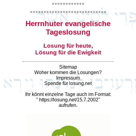
o
o
o
o
o
o
o
o
o
o
o
o
o
o
o
o
o
o
o
o
o
o
o
o
o
o
o
o
o
o
o
o
o
o
o
o
o
o
o
o
Herrnhuter evangelische
Tageslosung
Losung für heute,
Lösung für die Ewigkeit
Sitemap
Woher kommen die Losungen?
Impressum
Spende für losung.net
Ihr könnt einzelne Tage auch im Format:
"
https://losung.net/15.7.2002
"
aufrufen.