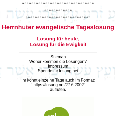
o
o
o
o
o
o
o
o
o
o
o
o
o
o
o
o
o
o
o
o
o
o
o
o
o
o
o
o
o
o
o
o
o
o
o
o
o
o
o
o
o
o
o
o
o
o
o
o
o
o
o
o
o
o
o
o
o
o
o
o
o
o
o
o
o
o
o
o
o
o
o
Herrnhuter evangelische Tageslosung
Losung für heute,
Lösung für die Ewigkeit
Sitemap
Woher kommen die Losungen?
Impressum
Spende für losung.net
Ihr könnt einzelne Tage auch im Format:
"
https://losung.net/27.6.2002
"
aufrufen.