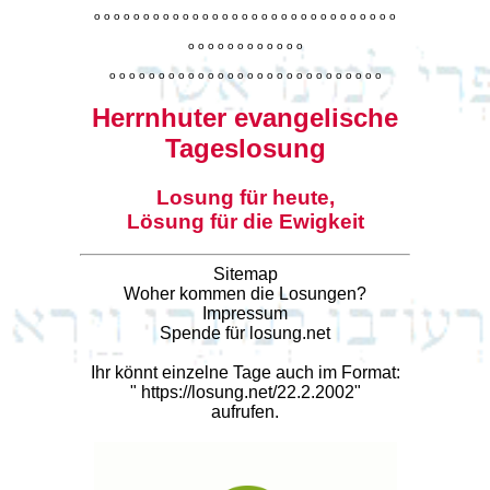
o
o
o
o
o
o
o
o
o
o
o
o
o
o
o
o
o
o
o
o
o
o
o
o
o
o
o
o
o
o
o
o
o
o
o
o
o
o
o
o
o
o
o
o
o
o
o
o
o
o
o
o
o
o
o
o
o
o
o
o
o
o
o
o
o
o
o
o
o
o
o
Herrnhuter evangelische
Tageslosung
Losung für heute,
Lösung für die Ewigkeit
Sitemap
Woher kommen die Losungen?
Impressum
Spende für losung.net
Ihr könnt einzelne Tage auch im Format:
"
https://losung.net/22.2.2002
"
aufrufen.