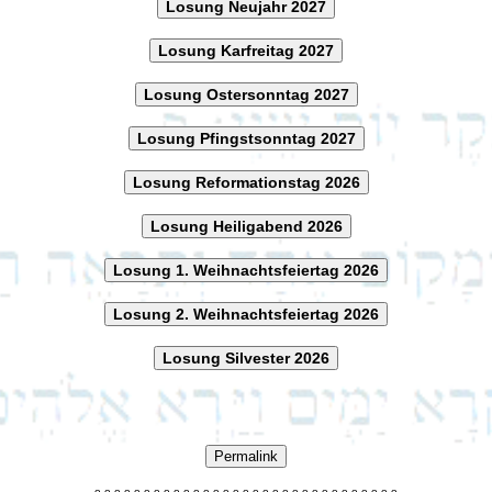
Losung Neujahr 2027
Losung Karfreitag 2027
Losung Ostersonntag 2027
Losung Pfingstsonntag 2027
Losung Reformationstag 2026
Losung Heiligabend 2026
Losung 1. Weihnachtsfeiertag 2026
Losung 2. Weihnachtsfeiertag 2026
Losung Silvester 2026
Permalink
o
o
o
o
o
o
o
o
o
o
o
o
o
o
o
o
o
o
o
o
o
o
o
o
o
o
o
o
o
o
o