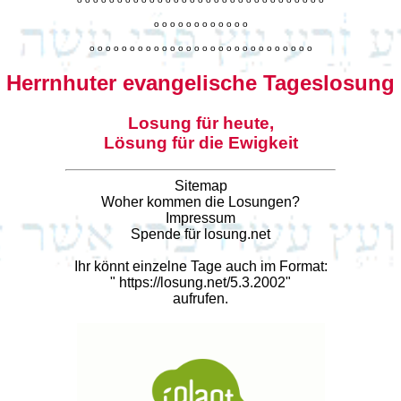
o
o
o
o
o
o
o
o
o
o
o
o
o
o
o
o
o
o
o
o
o
o
o
o
o
o
o
o
o
o
o
o
o
o
o
o
o
o
o
o
Herrnhuter evangelische Tageslosung
Losung für heute,
Lösung für die Ewigkeit
Sitemap
Woher kommen die Losungen?
Impressum
Spende für losung.net
Ihr könnt einzelne Tage auch im Format:
"
https://losung.net/5.3.2002
"
aufrufen.