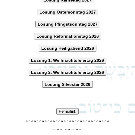
Losung Ostersonntag 2027
Losung Pfingstsonntag 2027
Losung Reformationstag 2026
Losung Heiligabend 2026
Losung 1. Weihnachtsfeiertag 2026
Losung 2. Weihnachtsfeiertag 2026
Losung Silvester 2026
Permalink
o
o
o
o
o
o
o
o
o
o
o
o
o
o
o
o
o
o
o
o
o
o
o
o
o
o
o
o
o
o
o
o
o
o
o
o
o
o
o
o
o
o
o