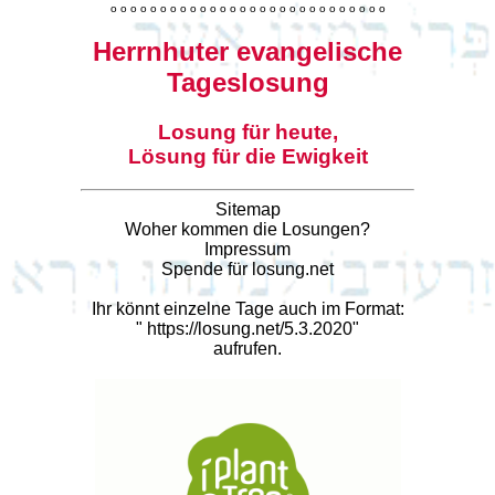
o
o
o
o
o
o
o
o
o
o
o
o
o
o
o
o
o
o
o
o
o
o
o
o
o
o
o
o
Herrnhuter evangelische
Tageslosung
Losung für heute,
Lösung für die Ewigkeit
Sitemap
Woher kommen die Losungen?
Impressum
Spende für losung.net
Ihr könnt einzelne Tage auch im Format:
"
https://losung.net/5.3.2020
"
aufrufen.