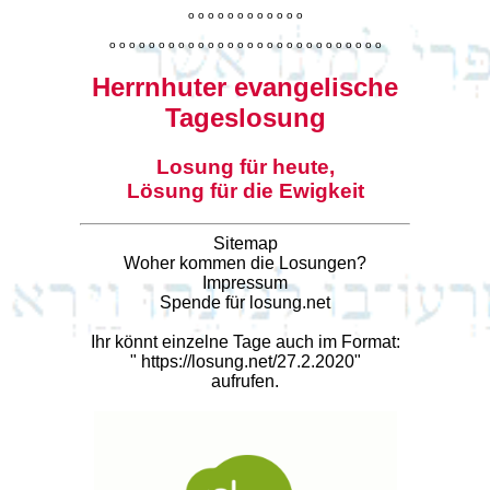
o
o
o
o
o
o
o
o
o
o
o
o
o
o
o
o
o
o
o
o
o
o
o
o
o
o
o
o
o
o
o
o
o
o
o
o
o
o
o
o
Herrnhuter evangelische
Tageslosung
Losung für heute,
Lösung für die Ewigkeit
Sitemap
Woher kommen die Losungen?
Impressum
Spende für losung.net
Ihr könnt einzelne Tage auch im Format:
"
https://losung.net/27.2.2020
"
aufrufen.