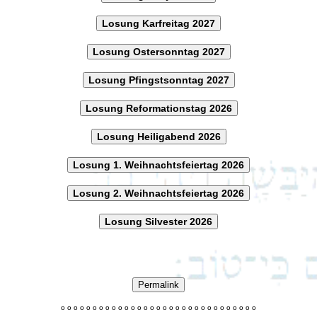
Losung Karfreitag 2027
Losung Ostersonntag 2027
Losung Pfingstsonntag 2027
Losung Reformationstag 2026
Losung Heiligabend 2026
Losung 1. Weihnachtsfeiertag 2026
Losung 2. Weihnachtsfeiertag 2026
Losung Silvester 2026
Permalink
o
o
o
o
o
o
o
o
o
o
o
o
o
o
o
o
o
o
o
o
o
o
o
o
o
o
o
o
o
o
o