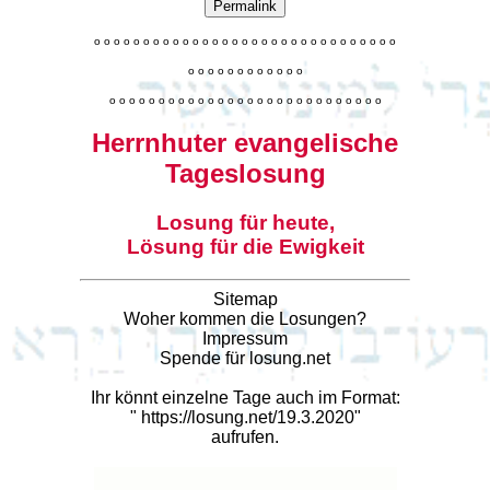
Permalink
o
o
o
o
o
o
o
o
o
o
o
o
o
o
o
o
o
o
o
o
o
o
o
o
o
o
o
o
o
o
o
o
o
o
o
o
o
o
o
o
o
o
o
o
o
o
o
o
o
o
o
o
o
o
o
o
o
o
o
o
o
o
o
o
o
o
o
o
o
o
o
Herrnhuter evangelische
Tageslosung
Losung für heute,
Lösung für die Ewigkeit
Sitemap
Woher kommen die Losungen?
Impressum
Spende für losung.net
Ihr könnt einzelne Tage auch im Format:
"
https://losung.net/19.3.2020
"
aufrufen.