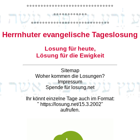
o
o
o
o
o
o
o
o
o
o
o
o
o
o
o
o
o
o
o
o
o
o
o
o
o
o
o
o
o
o
o
o
o
o
o
o
o
o
o
o
o
o
o
o
o
o
o
o
o
o
o
o
o
o
o
o
o
o
o
o
o
o
o
o
o
o
o
o
o
o
o
Herrnhuter evangelische Tageslosung
Losung für heute,
Lösung für die Ewigkeit
Sitemap
Woher kommen die Losungen?
Impressum
Spende für losung.net
Ihr könnt einzelne Tage auch im Format:
"
https://losung.net/15.3.2002
"
aufrufen.