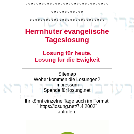
o
o
o
o
o
o
o
o
o
o
o
o
o
o
o
o
o
o
o
o
o
o
o
o
o
o
o
o
o
o
o
o
o
o
o
o
o
o
o
o
o
o
o
o
o
o
o
o
o
o
o
o
o
o
o
o
o
o
o
o
o
o
o
o
o
o
o
o
o
o
o
Herrnhuter evangelische
Tageslosung
Losung für heute,
Lösung für die Ewigkeit
Sitemap
Woher kommen die Losungen?
Impressum
Spende für losung.net
Ihr könnt einzelne Tage auch im Format:
"
https://losung.net/7.4.2002
"
aufrufen.