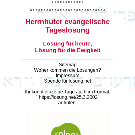
o
o
o
o
o
o
o
o
o
o
o
o
o
o
o
o
o
o
o
o
o
o
o
o
o
o
o
o
o
o
o
o
o
o
o
o
o
o
o
o
Herrnhuter evangelische
Tageslosung
Losung für heute,
Lösung für die Ewigkeit
Sitemap
Woher kommen die Losungen?
Impressum
Spende für losung.net
Ihr könnt einzelne Tage auch im Format:
"
https://losung.net/25.3.2002
"
aufrufen.