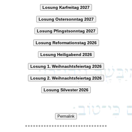
Losung Karfreitag 2027
Losung Ostersonntag 2027
Losung Pfingstsonntag 2027
Losung Reformationstag 2026
Losung Heiligabend 2026
Losung 1. Weihnachtsfeiertag 2026
Losung 2. Weihnachtsfeiertag 2026
Losung Silvester 2026
Permalink
o
o
o
o
o
o
o
o
o
o
o
o
o
o
o
o
o
o
o
o
o
o
o
o
o
o
o
o
o
o
o