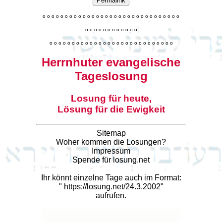
Permalink
o
o
o
o
o
o
o
o
o
o
o
o
o
o
o
o
o
o
o
o
o
o
o
o
o
o
o
o
o
o
o
o
o
o
o
o
o
o
o
o
o
o
o
o
o
o
o
o
o
o
o
o
o
o
o
o
o
o
o
o
o
o
o
o
o
o
o
o
o
o
o
Herrnhuter evangelische
Tageslosung
Losung für heute,
Lösung für die Ewigkeit
Sitemap
Woher kommen die Losungen?
Impressum
Spende für losung.net
Ihr könnt einzelne Tage auch im Format:
"
https://losung.net/24.3.2002
"
aufrufen.