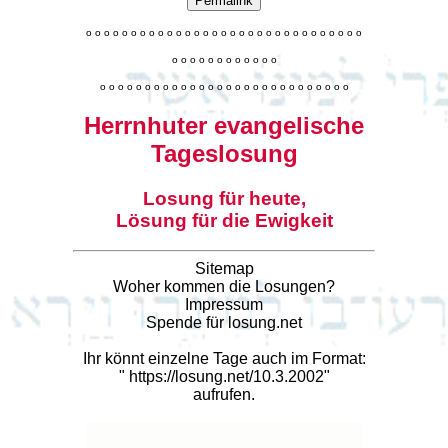
Permalink
o
o
o
o
o
o
o
o
o
o
o
o
o
o
o
o
o
o
o
o
o
o
o
o
o
o
o
o
o
o
o
o
o
o
o
o
o
o
o
o
o
o
o
o
o
o
o
o
o
o
o
o
o
o
o
o
o
o
o
o
o
o
o
o
o
o
o
o
o
o
o
Herrnhuter evangelische
Tageslosung
Losung für heute,
Lösung für die Ewigkeit
Sitemap
Woher kommen die Losungen?
Impressum
Spende für losung.net
Ihr könnt einzelne Tage auch im Format:
"
https://losung.net/10.3.2002
"
aufrufen.