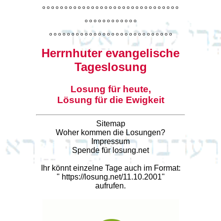
o
o
o
o
o
o
o
o
o
o
o
o
o
o
o
o
o
o
o
o
o
o
o
o
o
o
o
o
o
o
o
o
o
o
o
o
o
o
o
o
o
o
o
o
o
o
o
o
o
o
o
o
o
o
o
o
o
o
o
o
o
o
o
o
o
o
o
o
o
o
o
Herrnhuter evangelische
Tageslosung
Losung für heute,
Lösung für die Ewigkeit
Sitemap
Woher kommen die Losungen?
Impressum
Spende für losung.net
Ihr könnt einzelne Tage auch im Format:
"
https://losung.net/11.10.2001
"
aufrufen.