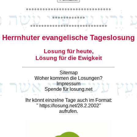
o
o
o
o
o
o
o
o
o
o
o
o
o
o
o
o
o
o
o
o
o
o
o
o
o
o
o
o
o
o
o
o
o
o
o
o
o
o
o
o
o
o
o
o
o
o
o
o
o
o
o
o
o
o
o
o
o
o
o
o
o
o
o
o
o
o
o
o
o
o
o
Herrnhuter evangelische Tageslosung
Losung für heute,
Lösung für die Ewigkeit
Sitemap
Woher kommen die Losungen?
Impressum
Spende für losung.net
Ihr könnt einzelne Tage auch im Format:
"
https://losung.net/28.2.2002
"
aufrufen.