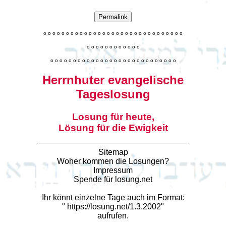
Permalink
o
o
o
o
o
o
o
o
o
o
o
o
o
o
o
o
o
o
o
o
o
o
o
o
o
o
o
o
o
o
o
o
o
o
o
o
o
o
o
o
o
o
o
o
o
o
o
o
o
o
o
o
o
o
o
o
o
o
o
o
o
o
o
o
o
o
o
o
o
o
o
Herrnhuter evangelische
Tageslosung
Losung für heute,
Lösung für die Ewigkeit
Sitemap
Woher kommen die Losungen?
Impressum
Spende für losung.net
Ihr könnt einzelne Tage auch im Format:
"
https://losung.net/1.3.2002
"
aufrufen.