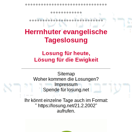
o
o
o
o
o
o
o
o
o
o
o
o
o
o
o
o
o
o
o
o
o
o
o
o
o
o
o
o
o
o
o
o
o
o
o
o
o
o
o
o
o
o
o
o
o
o
o
o
o
o
o
o
o
o
o
o
o
o
o
o
o
o
o
o
o
o
o
o
o
o
o
Herrnhuter evangelische
Tageslosung
Losung für heute,
Lösung für die Ewigkeit
Sitemap
Woher kommen die Losungen?
Impressum
Spende für losung.net
Ihr könnt einzelne Tage auch im Format:
"
https://losung.net/21.2.2002
"
aufrufen.