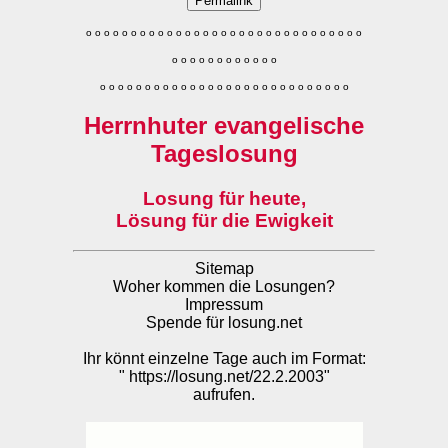
Permalink
o
o
o
o
o
o
o
o
o
o
o
o
o
o
o
o
o
o
o
o
o
o
o
o
o
o
o
o
o
o
o
o
o
o
o
o
o
o
o
o
o
o
o
o
o
o
o
o
o
o
o
o
o
o
o
o
o
o
o
o
o
o
o
o
o
o
o
o
o
o
o
Herrnhuter evangelische
Tageslosung
Losung für heute,
Lösung für die Ewigkeit
Sitemap
Woher kommen die Losungen?
Impressum
Spende für losung.net
Ihr könnt einzelne Tage auch im Format:
"
https://losung.net/22.2.2003
"
aufrufen.