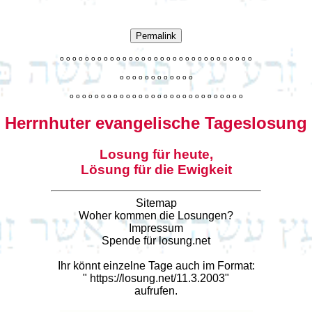
Permalink
o
o
o
o
o
o
o
o
o
o
o
o
o
o
o
o
o
o
o
o
o
o
o
o
o
o
o
o
o
o
o
o
o
o
o
o
o
o
o
o
o
o
o
o
o
o
o
o
o
o
o
o
o
o
o
o
o
o
o
o
o
o
o
o
o
o
o
o
o
o
o
Herrnhuter evangelische Tageslosung
Losung für heute,
Lösung für die Ewigkeit
Sitemap
Woher kommen die Losungen?
Impressum
Spende für losung.net
Ihr könnt einzelne Tage auch im Format:
"
https://losung.net/11.3.2003
"
aufrufen.