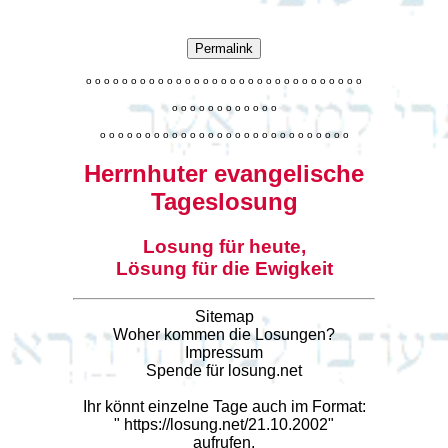
Permalink
o
o
o
o
o
o
o
o
o
o
o
o
o
o
o
o
o
o
o
o
o
o
o
o
o
o
o
o
o
o
o
o
o
o
o
o
o
o
o
o
o
o
o
o
o
o
o
o
o
o
o
o
o
o
o
o
o
o
o
o
o
o
o
o
o
o
o
o
o
o
o
Herrnhuter evangelische
Tageslosung
Losung für heute,
Lösung für die Ewigkeit
Sitemap
Woher kommen die Losungen?
Impressum
Spende für losung.net
Ihr könnt einzelne Tage auch im Format:
"
https://losung.net/21.10.2002
"
aufrufen.