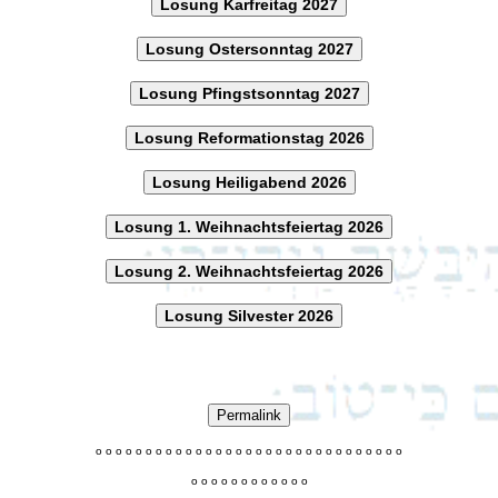
Losung Karfreitag 2027
Losung Ostersonntag 2027
Losung Pfingstsonntag 2027
Losung Reformationstag 2026
Losung Heiligabend 2026
Losung 1. Weihnachtsfeiertag 2026
Losung 2. Weihnachtsfeiertag 2026
Losung Silvester 2026
Permalink
o
o
o
o
o
o
o
o
o
o
o
o
o
o
o
o
o
o
o
o
o
o
o
o
o
o
o
o
o
o
o
o
o
o
o
o
o
o
o
o
o
o
o