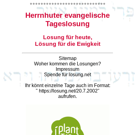
o
o
o
o
o
o
o
o
o
o
o
o
o
o
o
o
o
o
o
o
o
o
o
o
o
o
o
o
Herrnhuter evangelische
Tageslosung
Losung für heute,
Lösung für die Ewigkeit
Sitemap
Woher kommen die Losungen?
Impressum
Spende für losung.net
Ihr könnt einzelne Tage auch im Format:
"
https://losung.net/20.7.2002
"
aufrufen.