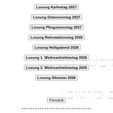
Losung Karfreitag 2027
Losung Ostersonntag 2027
Losung Pfingstsonntag 2027
Losung Reformationstag 2026
Losung Heiligabend 2026
Losung 1. Weihnachtsfeiertag 2026
Losung 2. Weihnachtsfeiertag 2026
Losung Silvester 2026
Permalink
o
o
o
o
o
o
o
o
o
o
o
o
o
o
o
o
o
o
o
o
o
o
o
o
o
o
o
o
o
o
o