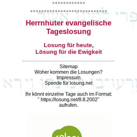
o
o
o
o
o
o
o
o
o
o
o
o
o
o
o
o
o
o
o
o
o
o
o
o
o
o
o
o
o
o
o
o
o
o
o
o
o
o
o
o
Herrnhuter evangelische
Tageslosung
Losung für heute,
Lösung für die Ewigkeit
Sitemap
Woher kommen die Losungen?
Impressum
Spende für losung.net
Ihr könnt einzelne Tage auch im Format:
"
https://losung.net/8.8.2002
"
aufrufen.